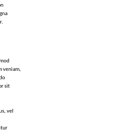
on
agna
r.
usmod
m veniam,
odo
r sit
us, vel
itur