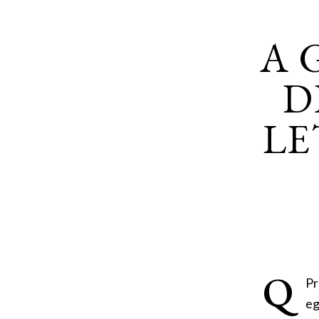
A 
D
LE
Q
Pr
eg