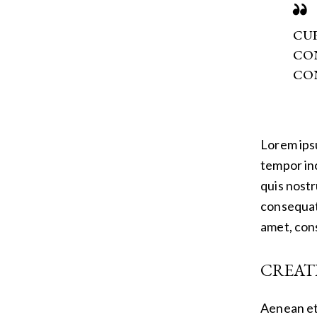
CU
CON
CON
Lorem ipsu
tempor inc
quis nostr
consequat.
amet, cons
CREAT
Aenean et 