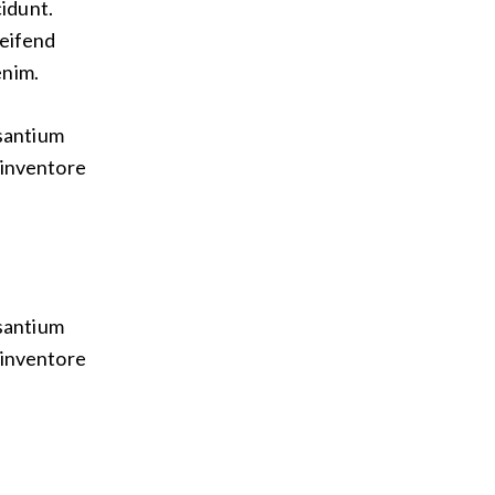
cidunt.
leifend
enim.
usantium
 inventore
usantium
 inventore