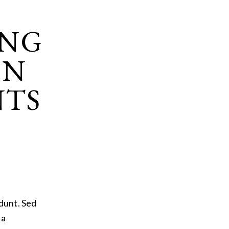
ING
ON
NTS
dunt. Sed
 a