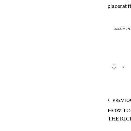
placerat f
DOCUMEN
2
PO
PREVIO
HOW TO
NA
THE RI