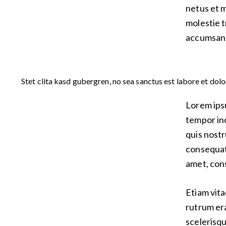
netus et m
molestie t
accumsan a
Stet clita kasd gubergren, no sea sanctus est labore et dol
Lorem ipsu
tempor inc
quis nostr
consequat.
amet, cons
Etiam vita
rutrum er
scelerisq