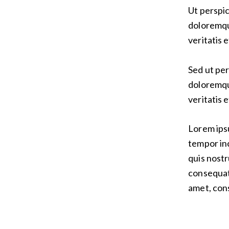
Ut perspic
doloremqu
veritatis 
Sed ut per
doloremqu
veritatis 
Lorem ipsu
tempor inc
quis nostr
consequat.
amet, cons