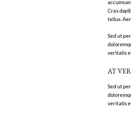
accumsan. 
Cras dapi
tellus. Ae
Sed ut per
doloremqu
veritatis 
AT VE
Sed ut per
doloremqu
veritatis 