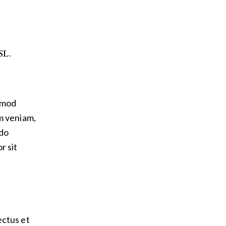
L.
usmod
m veniam,
odo
r sit
ectus et