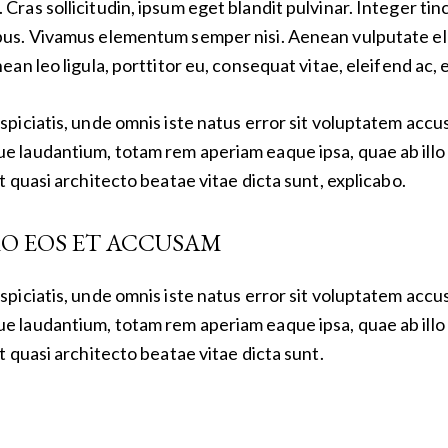
Cras sollicitudin, ipsum eget blandit pulvinar. Integer tin
bus. Vivamus elementum semper nisi. Aenean vulputate e
nean leo ligula, porttitor eu, consequat vitae, eleifend ac, 
spiciatis, unde omnis iste natus error sit voluptatem acc
e laudantium, totam rem aperiam eaque ipsa, quae ab illo
et quasi architecto beatae vitae dicta sunt, explicabo.
RO EOS ET ACCUSAM
spiciatis, unde omnis iste natus error sit voluptatem acc
e laudantium, totam rem aperiam eaque ipsa, quae ab illo
et quasi architecto beatae vitae dicta sunt.