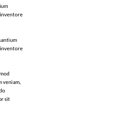
tium
 inventore
usantium
 inventore
usmod
m veniam,
odo
r sit