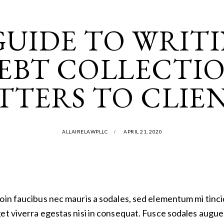
HELP
GUIDE TO WRIT
EBT COLLECTI
TTERS TO CLIE
ALLAIRELAWPLLC
APRIL 21, 2020
oin faucibus nec mauris a sodales, sed elementum mi tinci
et viverra egestas nisi in consequat. Fusce sodales augue