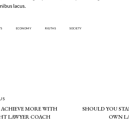
inibus lacus.
TS
ECONOMY
RIGTHS
SOCIETY
ST
US
 ACHIEVE MORE WITH
SHOULD YOU STA
VIGATION
GHT LAWYER COACH
OWN LA