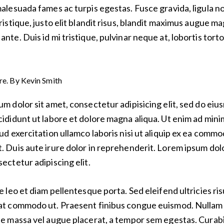
alesuada fames ac turpis egestas. Fusce gravida, ligula n
ristique, justo elit blandit risus, blandit maximus augue m
nte. Duis id mi tristique, pulvinar neque at, lobortis torto
ore. By
Kevin Smith
m dolor sit amet, consectetur adipisicing elit, sed do ei
ididunt ut labore et dolore magna aliqua. Ut enim ad mini
ud exercitation ullamco laboris nisi ut aliquip ex ea comm
 Duis aute irure dolor in reprehenderit. Lorem ipsum dolo
ectetur adipiscing elit.
e leo et diam pellentesque porta. Sed eleifend ultricies ris
at commodo ut. Praesent finibus congue euismod. Nullam
ue massa vel augue placerat, a tempor sem egestas. Curab