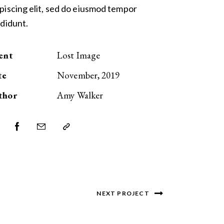
piscing elit, sed do eiusmod tempor
ididunt.
ent
Lost Image
te
November, 2019
thor
Amy Walker
NEXT PROJECT