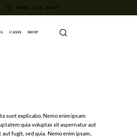
0800 . 123 . 4567
OG
CASES
SHOP
ta sunt explicabo. Nemo enim ipsam
uptatem quia voluptas sit aspernatur aut
t aut fugit, sed quia. Nemo enim ipsam..