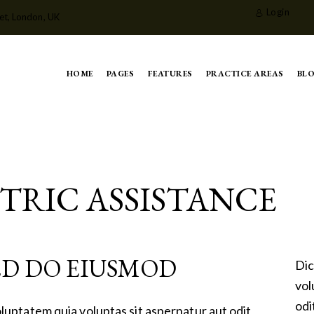
Login
et, London, UK
HOME
PAGES
FEATURES
PRACTICE AREAS
BL
TRIC ASSISTANCE
SED DO EIUSMOD
Dic
vol
odi
luptatem quia voluptas sit aspernatur aut odit